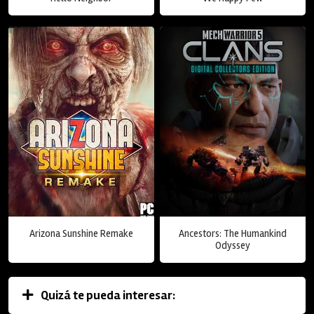
Arizona Sunshine Remake
Ancestors: The Humankind
Odyssey
Quizá te pueda interesar: