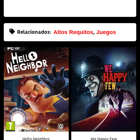
Relacionados:
Altos Requitos
,
Juegos
Hello Neighbor
We Happy Few