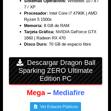
Sistemas Operativos:
Windows 10 / 8 /
7 / XP
Procesador:
Intel Core i7 4790K | AMD
Ryzen 5 1500x
Memoria:
8 GB de RAM
Tarjeta Gráfica:
NVIDIA GeForce GTX
1660 | Radeon RX 470
Disco Duro:
70 GB de espacio libre
Descargar Dragon Ball
Sparking ZERO Ultimate
Edition PC
Mega
–
Mediafire
Ver Enlaces Públicos