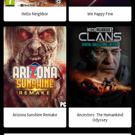
Hello Neighbor
We Happy Few
Arizona Sunshine Remake
Ancestors: The Humankind
Odyssey