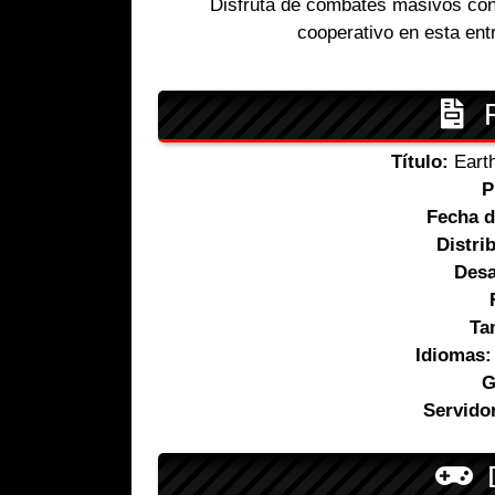
Disfruta de combates masivos con
cooperativo en esta ent
F
Título:
Earth
P
Fecha d
Distri
Desa
Ta
Idiomas:
G
Servido
D