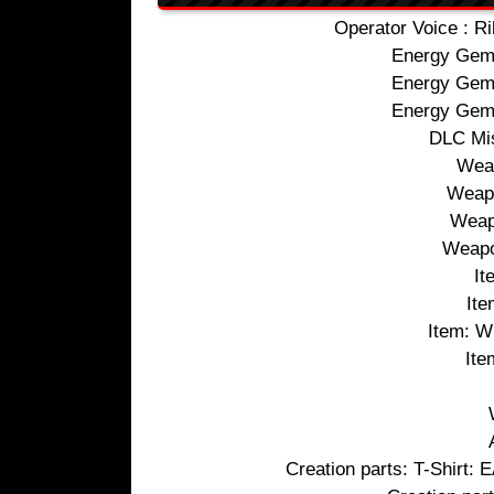
Operator Voice : R
Energy Gem
Energy Gem
Energy Gem
DLC Mis
Wea
Weap
Weap
Weapo
It
Ite
Item: W
Ite
Creation parts: T-Shi