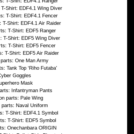
ts: T-Shirt: EDF4.1 Ranger
: T-Shirt: EDF4.1 Wing Diver
ts: T-Shirt: EDF4.1 Fencer
: T-Shirt: EDF4.1 Air Raider
rts: T-Shirt: EDF5 Ranger
s: T-Shirt: EDF5 Wing Diver
rts: T-Shirt: EDF5 Fencer
s: T-Shirt: EDF5 Air Raider
 parts: One Man Army
ts: Tank Top ‘Riho Futaba’
Cyber Goggles
uperhero Mask
arts: Infantryman Pants
on parts: Pale Wing
 parts: Naval Uniform
ts: T-Shirt: EDF4.1 Symbol
rts: T-Shirt: EDF5 Symbol
rts: Onechanbara ORIGIN