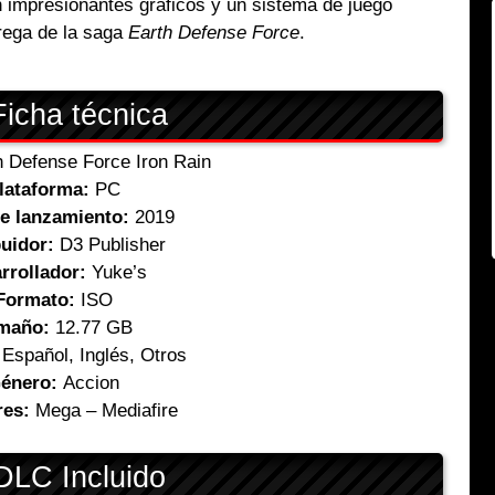
 impresionantes gráficos y un sistema de juego
rega de la saga
Earth Defense Force
.
icha técnica
 Defense Force Iron Rain
lataforma:
PC
e lanzamiento:
2019
buidor:
D3 Publisher
rrollador:
Yuke’s
Formato:
ISO
maño:
12.77 GB
Español, Inglés, Otros
énero:
Accion
res:
Mega – Mediafire
LC Incluido