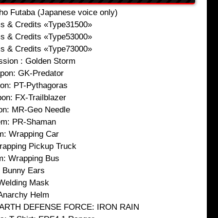
iho Futaba (Japanese voice only)
s & Credits «Type31500»
s & Credits «Type53000»
s & Credits «Type73000»
sion : Golden Storm
pon: GK-Predator
on: PT-Pythagoras
on: FX-Trailblazer
n: MR-Geo Needle
em: PR-Shaman
m: Wrapping Car
rapping Pickup Truck
m: Wrapping Bus
Bunny Ears
Welding Mask
Anarchy Helm
rt: EARTH DEFENSE FORCE: IRON RAIN