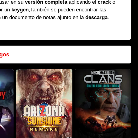
 usar en su
versión completa
aplicando el
crack
o
or un
keygen
,También se pueden encontrar las
n un documento de notas ajunto en la
descarga
.
gos