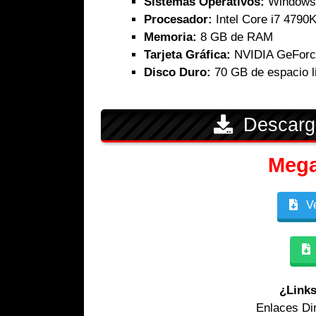
Sistemas Operativos:
Windows 1
Procesador:
Intel Core i7 4790
Memoria:
8 GB de RAM
Tarjeta Gráfica:
NVIDIA GeForc
Disco Duro:
70 GB de espacio l
Descarg
Meg
Ve
¿Links
Enlaces Di