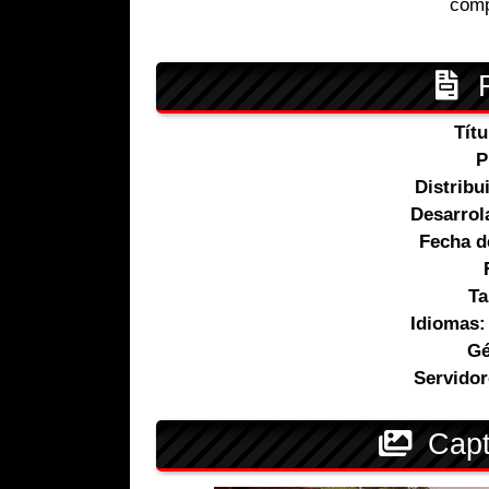
comp
F
Tít
P
Distribu
Desarrol
Fecha d
T
Idiomas:
Gé
Servidor
Capt