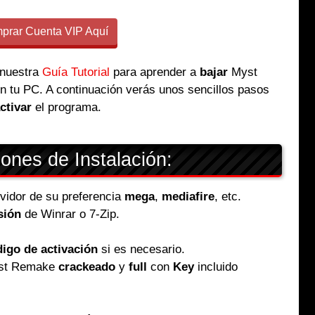
rar Cuenta VIP Aquí
 nuestra
Guía Tutorial
para aprender a
bajar
Myst
n tu PC. A continuación verás unos sencillos pasos
ctivar
el programa.
iones de Instalación:
ervidor de su preferencia
mega
,
mediafire
, etc.
sión
de Winrar o 7-Zip.
igo de activación
si es necesario.
Myst Remake
crackeado
y
full
con
Key
incluido