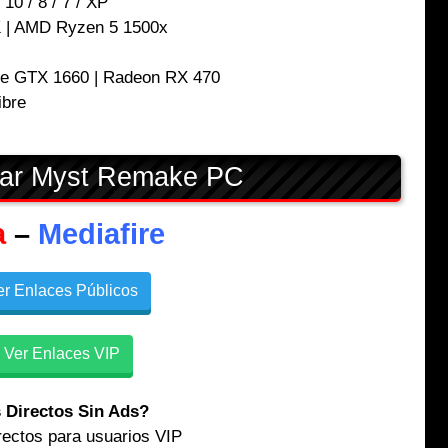
0 / 8 / 7 / XP
K | AMD Ryzen 5 1500x
e GTX 1660 | Radeon RX 470
ibre
ar Myst Remake PC
a
–
Mediafire
r Enlaces Públicos
Ver Enlaces VIP
 Directos Sin Ads?
rectos para usuarios VIP