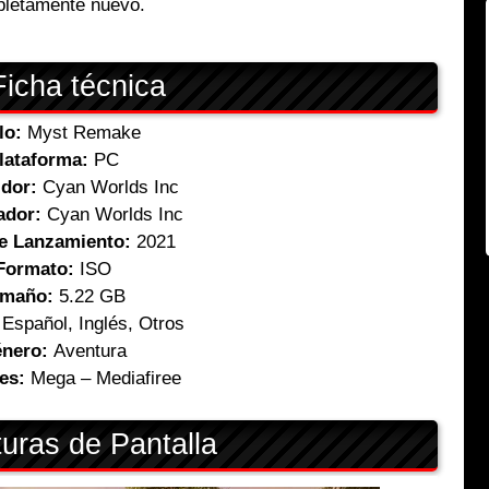
letamente nuevo.
icha técnica
ulo:
Myst Remake
lataforma:
PC
idor:
Cyan Worlds Inc
ador:
Cyan Worlds Inc
e Lanzamiento:
2021
Formato:
ISO
amaño:
5.22 GB
Español, Inglés, Otros
nero:
Aventura
es:
Mega – Mediafiree
uras de Pantalla