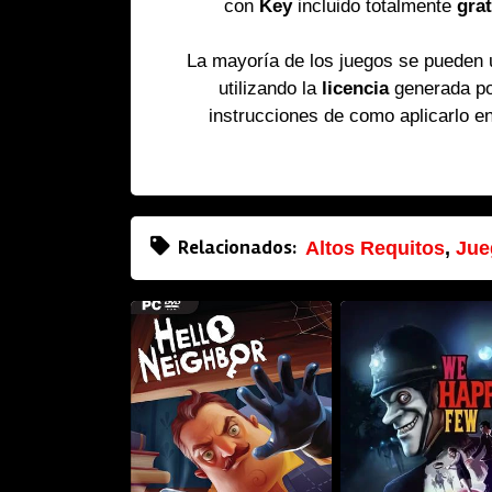
con
Key
incluido totalmente
grat
La mayoría de los juegos se pueden
utilizando la
licencia
generada p
instrucciones de como aplicarlo e
Relacionados:
Altos Requitos
,
Jue