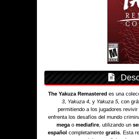
Descr
The Yakuza Remastered
es una colec
3
,
Yakuza 4
, y
Yakuza 5
, con grá
permitiendo a los jugadores revivi
enfrenta los desafíos del mundo crimi
mega
o
mediafire
, utilizando un
se
español
completamente
gratis
. Esta r