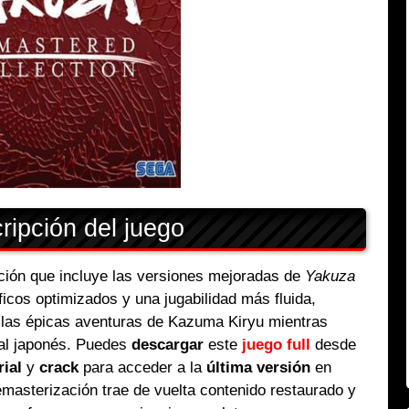
ipción del juego
ción que incluye las versiones mejoradas de
Yakuza
ficos optimizados y una jugabilidad más fluida,
r las épicas aventuras de Kazuma Kiryu mientras
nal japonés. Puedes
descargar
este
juego full
desde
rial
y
crack
para acceder a la
última versión
en
emasterización trae de vuelta contenido restaurado y