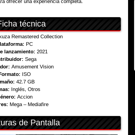
ra ofrecer una experiencia completa.
icha técnica
uza Remastered Collection
lataforma:
PC
e lanzamiento:
2021
tribuidor:
Sega
ador:
Amusement Vision
Formato:
ISO
amaño:
42.7 GB
mas:
Inglés, Otros
énero:
Accion
res:
Mega – Mediafire
uras de Pantalla