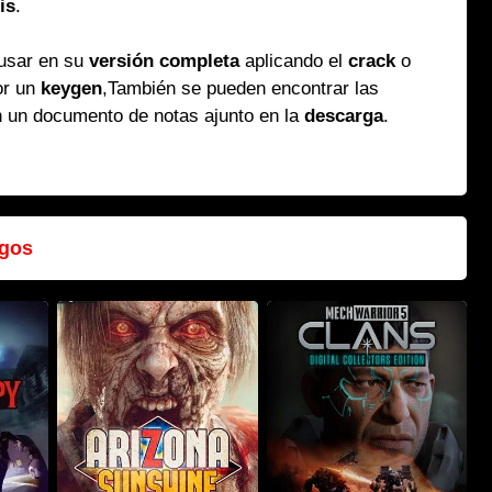
is
.
 usar en su
versión completa
aplicando el
crack
o
or un
keygen
,También se pueden encontrar las
n un documento de notas ajunto en la
descarga
.
gos