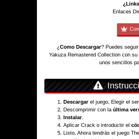
¿Links
Enlaces Di
Comp
¿
Como Descargar
? Puedes seguir
Yakuza Remastered Collection con s
unos sencillos p
Instrucc
Descargar
el juego, Elegir el s
Descomprimir con la
última ver
Instalar
.
Aplicar Crack o introductir el
cód
Listo, Ahora tendrás el juego T