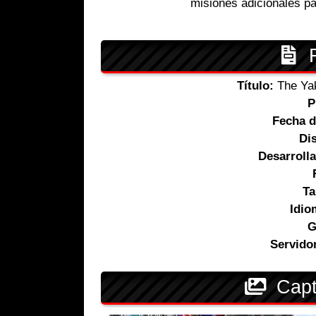
misiones adicionales pa
F
Título:
The Yak
P
Fecha d
Dis
Desarroll
T
Idio
G
Servido
Capt