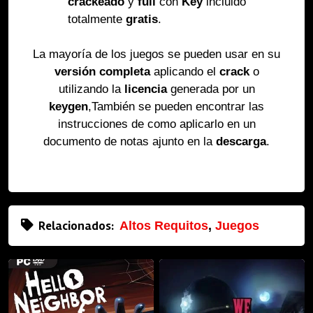
crackeado
y
full
con
Key
incluido
totalmente
gratis
.
La mayoría de los juegos se pueden usar en su
versión completa
aplicando el
crack
o
utilizando la
licencia
generada por un
keygen
,También se pueden encontrar las
instrucciones de como aplicarlo en un
documento de notas ajunto en la
descarga
.
Relacionados:
Altos Requitos
,
Juegos