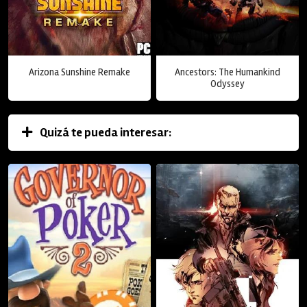
Arizona Sunshine Remake
Ancestors: The Humankind
Odyssey
Quizá te pueda interesar: