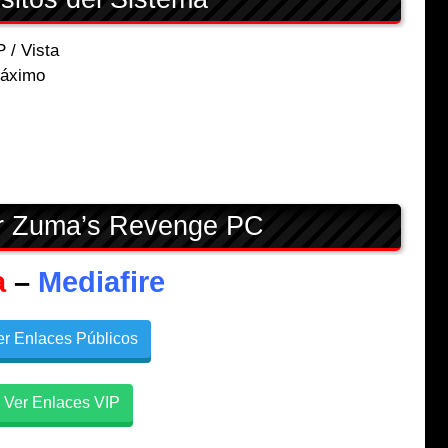
/ Vista
Máximo
r Zuma’s Revenge PC
a
–
Mediafire
r Enlaces Públicos
Ver Enlaces VIP