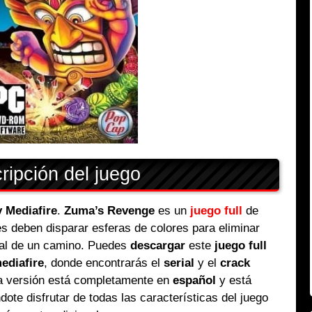
ipción del juego
 Mediafire
.
Zuma’s Revenge
es un
juego full
de
s deben disparar esferas de colores para eliminar
inal de un camino. Puedes
descargar
este
juego full
ediafire
, donde encontrarás el
serial
y el
crack
ta versión está completamente en
español
y está
ndote disfrutar de todas las características del juego