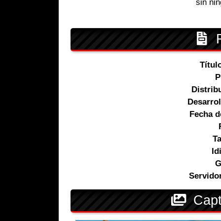
sin ni
F
Títul
P
Distrib
Desarrol
Fecha d
T
Id
G
Servido
Capt