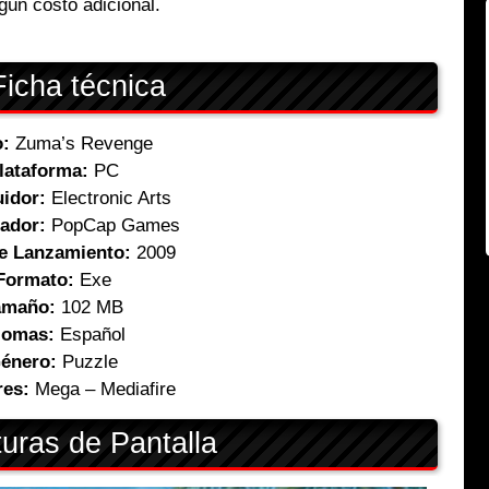
ngún costo adicional.
icha técnica
o:
Zuma’s Revenge
lataforma:
PC
uidor:
Electronic Arts
ador:
PopCap Games
e Lanzamiento:
2009
Formato:
Exe
amaño:
102 MB
iomas:
Español
énero:
Puzzle
res:
Mega – Mediafire
uras de Pantalla