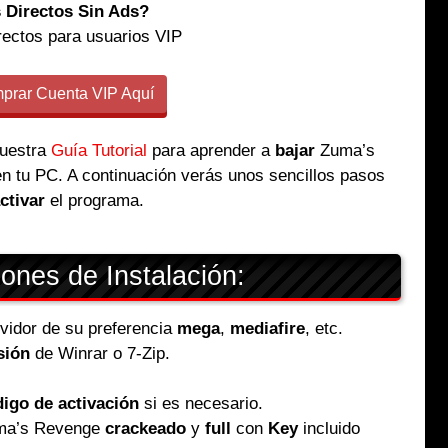
 Directos Sin Ads?
rectos para usuarios VIP
rar Cuenta VIP Aquí
nuestra
Guía Tutorial
para aprender a
bajar
Zuma’s
en tu PC. A continuación verás unos sencillos pasos
ctivar
el programa.
iones de Instalación:
ervidor de su preferencia
mega
,
mediafire
, etc.
sión
de Winrar o 7-Zip.
igo de activación
si es necesario.
Zuma’s Revenge
crackeado
y
full
con
Key
incluido