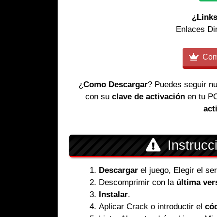
¿Links
Enlaces Di
Comp
¿
Como Descargar
? Puedes seguir n
con su
clave de activación
en tu P
act
Instrucc
Descargar
el juego, Elegir el s
Descomprimir con la
última ver
Instalar
.
Aplicar Crack o introductir el
cód