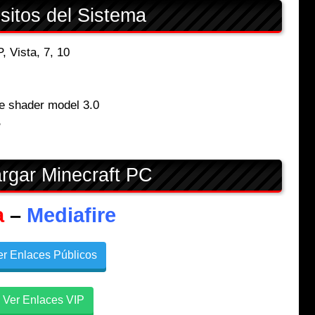
sitos del Sistema
 Vista, 7, 10
e shader model 3.0
B
rgar Minecraft PC
a
–
Mediafire
r Enlaces Públicos
Ver Enlaces VIP