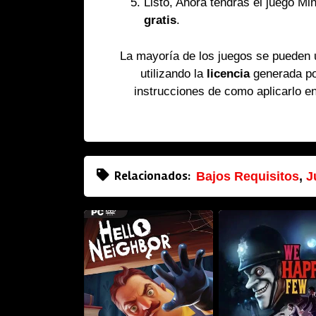
Listo, Ahora tendrás el juego Mi
gratis
.
La mayoría de los juegos se pueden
utilizando la
licencia
generada p
instrucciones de como aplicarlo e
Relacionados:
Bajos Requisitos
,
J