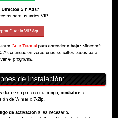
 Directos Sin Ads?
rectos para usuarios VIP
rar Cuenta VIP Aquí
uestra
Guía Tutorial
para aprender a
bajar
Minecraft
C. A continuación verás unos sencillos pasos para
ivar
el programa.
iones de Instalación:
ervidor de su preferencia
mega
,
mediafire
, etc.
sión
de Winrar o 7-Zip.
igo de activación
si es necesario.