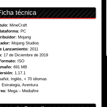
icha técnica
tulo:
MineCraft
lataforma:
PC
ribuidor:
Mojang
lador:
Mojang Studios
e Lanzamiento:
2011
n:
17 de Diciembre de 2019
Formato:
ISO
amaño:
691 MB
ersión:
1.17.1
añol, Inglés, + 70 idiomas
:
Estrategia, Aventura
res:
Mega – Mediafire