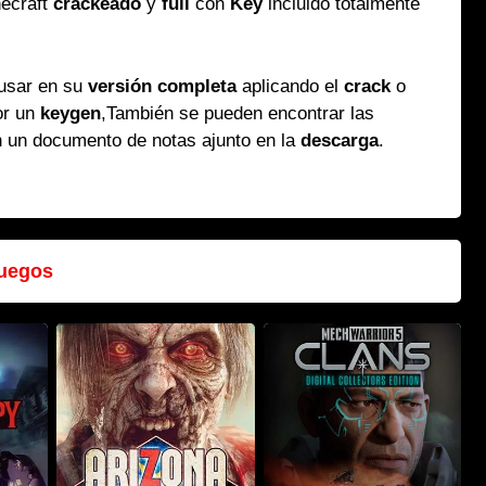
necraft
crackeado
y
full
con
Key
incluido totalmente
 usar en su
versión completa
aplicando el
crack
o
or un
keygen
,También se pueden encontrar las
n un documento de notas ajunto en la
descarga
.
uegos