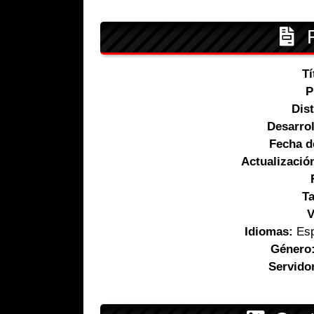
F
Tí
P
Dist
Desarro
Fecha d
Actualizació
T
V
Idiomas:
Esp
Género
Servido