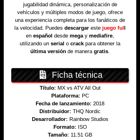
jugabilidad dinámica, personalización de
vehículos y múltiples modos de juego, ofrece
una experiencia completa para los fanáticos de
la velocidad. Puedes
descargar
este
juego ful
l
en
español
desde
mega
y
mediafire
,
utilizando un
serial
o
crack
para obtener la
última versión
de manera
gratis
.
Ficha técnica
Título:
MX vs ATV All Out
Plataforma:
PC
Fecha de lanzamiento:
2018
Distribuidor:
THQ Nordic
Desarrollador:
Rainbow Studios
Formato:
ISO
Tamaño:
11.51 GB