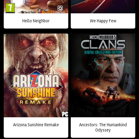
Hello Neighbor
We Happy Few
Arizona Sunshine Remake
Ancestors: The Humankind
Odyssey