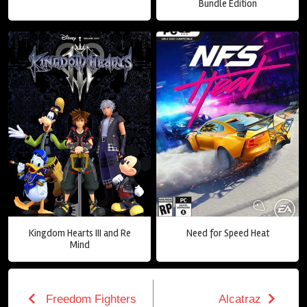
Bundle Edition
Kingdom Hearts III and Re
Need for Speed Heat
Mind
Freedom Fighters
Alcatraz