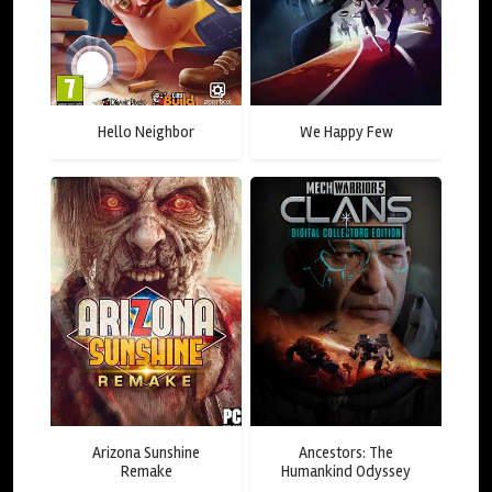
Hello Neighbor
We Happy Few
Arizona Sunshine
Ancestors: The
Remake
Humankind Odyssey